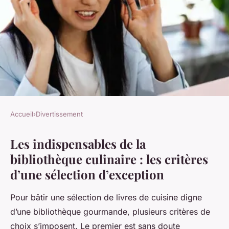
Accueil
›
Divertissement
DIVERTISSEMENT
Les indispensables de la
10 Incontournables Trésors de
bibliothèque culinaire : les critères
Cuisine à Intégrer Urgemment
d’une sélection d’exception
dans Votre Bibliothèque
Gourmande
Pour bâtir une sélection de livres de cuisine digne
d’une bibliothèque gourmande, plusieurs critères de
Agathe
•
21 juillet 2025
•
3 min de lecture
choix s’imposent. Le premier est sans doute