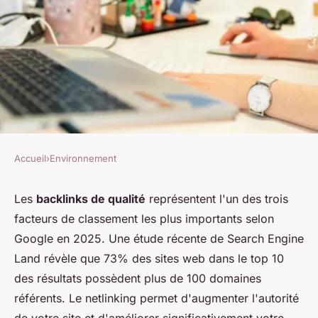
Accueil
›
Environnement
ENVIRONNEMENT
Optimisez votre seo avec
Les
backlinks de qualité
représentent l'un des trois
facteurs de classement les plus importants selon
linkuma : backlinks de qualité
Google en 2025. Une étude récente de Search Engine
Land révèle que 73% des sites web dans le top 10
Agathe
•
26 novembre 2025
•
7 min de lecture
des résultats possèdent plus de 100 domaines
référents. Le netlinking permet d'augmenter l'autorité