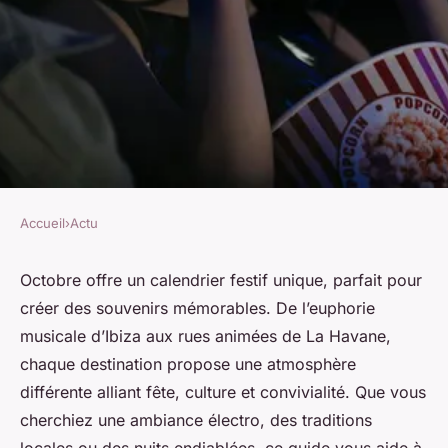
Accueil
›
Actu
ACTU
Voyage fête en octobre : où
Octobre offre un calendrier festif unique, parfait pour
créer des souvenirs mémorables. De l’euphorie
aller pour des souvenirs
musicale d’Ibiza aux rues animées de La Havane,
inoubliables
chaque destination propose une atmosphère
différente alliant fête, culture et convivialité. Que vous
Agathe
•
14 octobre 2025
•
5 min de lecture
cherchiez une ambiance électro, des traditions