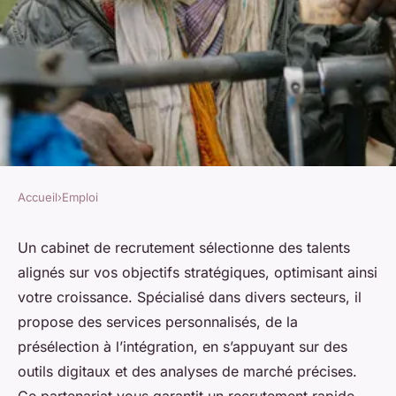
Accueil
›
Emploi
EMPLOI
Cabinet de recrutement :
Un cabinet de recrutement sélectionne des talents
alignés sur vos objectifs stratégiques, optimisant ainsi
recrutez des talents
votre croissance. Spécialisé dans divers secteurs, il
stratégiques pour votre
propose des services personnalisés, de la
croissance
présélection à l’intégration, en s’appuyant sur des
outils digitaux et des analyses de marché précises.
Agathe
•
23 octobre 2025
•
5 min de lecture