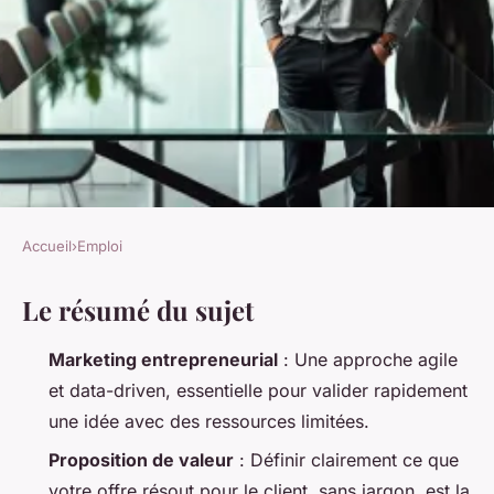
Accueil
›
Emploi
EMPLOI
Le résumé du sujet
Stratégies marketing en
entreprenariat : bâtir le succès
Marketing entrepreneurial
: Une approche agile
et data-driven, essentielle pour valider rapidement
Orégane
•
31/03/2026 08:11
•
10 min de lecture
une idée avec des ressources limitées.
Proposition de valeur
: Définir clairement ce que
votre offre résout pour le client, sans jargon, est la